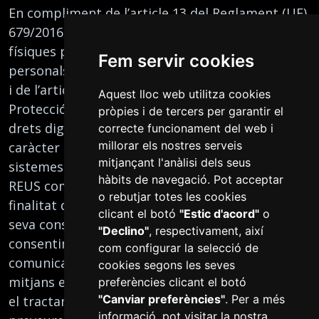
En compliment de l’article 13 del Reglament (UE)
679/2016, relatiu a la protecció de les persones
físiques pel que fa al tractament de dades
Fem servir cookies
personals i a la lliure circulació d’aquestes dades,
i de l’article 11 de la Llei Orgànica 3/2018, de
Aquest lloc web utilitza cookies
Protecció de Dades Personals i garantia dels
pròpies i de tercers per garantir el
drets digitals, l’informem que les seves dades de
correcte funcionament del web i
millorar els nostres serveis
caràcter personal seran incorporades als
mitjançant l'anàlisi dels seus
sistemes d’informació de l’AJUNTAMENT DE
hàbits de navegació. Pot acceptar
REUS com a Responsable del Tractament. La
o rebutjar totes les cookies
finalitat del tractament és donar resposta a la
clicant el botó
"Estic d'acord"
o
seva consulta o petició i, en cas d’obtenir el seu
"Declino"
, respectivament, així
consentiment previ, l’enviament de
com configurar la selecció de
comunicacions comercials i/o promocionals per
cookies segons les seves
mitjans electrònics. La base jurídica que legitima
preferències clicant el botó
"Canviar preferències"
. Per a més
el tractament és el seu consentiment. Es poden
informació, pot visitar la nostra