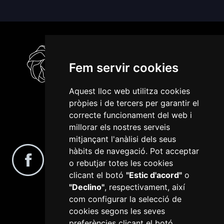
Fem servir cookies
Aquest lloc web utilitza cookies
pròpies i de tercers per garantir el
correcte funcionament del web i
millorar els nostres serveis
Segueix-nos a les xarxes socials
mitjançant l'anàlisi dels seus
hàbits de navegació. Pot acceptar
o rebutjar totes les cookies
clicant el botó
"Estic d'acord"
o
"Declino"
, respectivament, així
com configurar la selecció de
cookies segons les seves
preferències clicant el botó