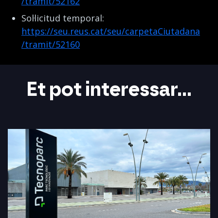
/tramit/52162
Sol·licitud temporal:
https://seu.reus.cat/seu/carpetaCiutadana
/tramit/52160
Et pot interessar...