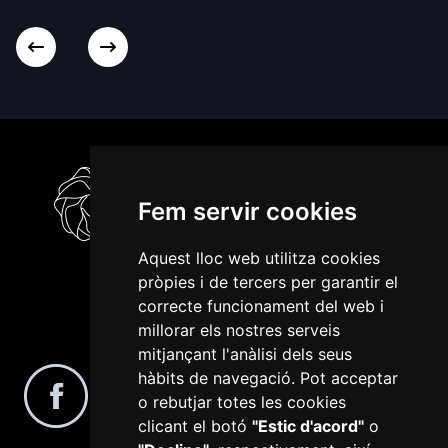
Fem servir cookies
Aquest lloc web utilitza cookies
pròpies i de tercers per garantir el
correcte funcionament del web i
millorar els nostres serveis
Segueix-nos a les xarxes socials
mitjançant l'anàlisi dels seus
hàbits de navegació. Pot acceptar
o rebutjar totes les cookies
clicant el botó
"Estic d'acord"
o