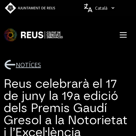
Vés al contingut
Idiomes
NOTÍCES
Reus celebrarà el 17
de juny la 19a edició
dels Premis Gaudí
Gresol a la Notorietat
i l’Excel·lència