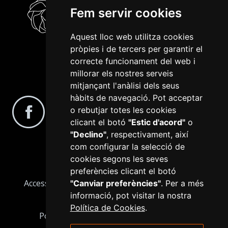
Fem servir cookies
Aquest lloc web utilitza cookies
pròpies i de tercers per garantir el
correcte funcionament del web i
millorar els nostres serveis
Segueix-nos a les xarxes socials
mitjançant l'anàlisi dels seus
hàbits de navegació. Pot acceptar
o rebutjar totes les cookies
clicant el botó
"Estic d'acord"
o
"Declino"
, respectivament, així
com configurar la selecció de
cookies segons les seves
preferències clicant el botó
Accessibilitat
Avís Legal
Configurar cookies
"Canviar preferències"
. Per a més
informació, pot visitar la nostra
Informació bàsica RGPD
Mapa web
Política de Cookies
.
Política de Cookies
Política de privacitat