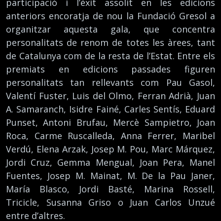
participació i l’èxit assolit en les edicions
anteriors encoratja de nou la Fundació Gresol a
organitzar aquesta gala, que concentra
personalitats de renom de totes les àrees, tant
de Catalunya com de la resta de l’Estat. Entre els
premiats en edicions passades figuren
personalitats tan rellevants com Pau Gasol,
Valentí Fuster, Luis del Olmo, Ferran Adrià, Juan
A. Samaranch, Isidre Fainé, Carles Sentís, Eduard
Punset, Antoni Brufau, Mercè Sampietro, Joan
Roca, Carme Ruscalleda, Anna Ferrer, Maribel
Verdú, Elena Arzak, Josep M. Pou, Marc Márquez,
Jordi Cruz, Gemma Mengual, Joan Pera, Manel
Fuentes, Josep M. Mainat, M. De la Pau Janer,
María Blasco, Jordi Basté, Marina Rossell,
Tricicle, Susanna Griso o Juan Carlos Unzué
entre d’altres.