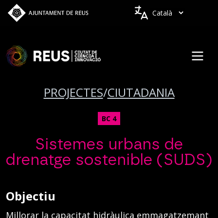
Vés al contingut
Idiomes
PROJECTES
/
CIUTADANIA
BC 4
Sistemes urbans de
drenatge sostenible (SUDS)
Objectiu
Millorar la capacitat hidràulica emmagatzemant