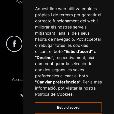
Aquest lloc web utilitza cookies
pròpies i de tercers per garantir el
correcte funcionament del web i
millorar els nostres serveis
Segueix-nos a les xarxes socials
mitjançant l'anàlisi dels seus
hàbits de navegació. Pot acceptar
o rebutjar totes les cookies
clicant el botó
"Estic d'acord"
o
"Declino"
, respectivament, així
com configurar la selecció de
cookies segons les seves
preferències clicant el botó
Accessibilitat
Avís Legal
Configurar cookies
"Canviar preferències"
. Per a més
Informació bàsica RGPD
Mapa web
informació, pot visitar la nostra
Política de Cookies
.
Política de Cookies
Política de privacitat
Estic d'acord