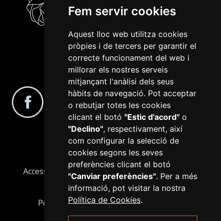
Fem servir cookies
Aquest lloc web utilitza cookies
pròpies i de tercers per garantir el
correcte funcionament del web i
millorar els nostres serveis
Segueix-nos a les xarxes socials
mitjançant l'anàlisi dels seus
hàbits de navegació. Pot acceptar
o rebutjar totes les cookies
clicant el botó
"Estic d'acord"
o
"Declino"
, respectivament, així
com configurar la selecció de
cookies segons les seves
preferències clicant el botó
Accessibilitat
Avís Legal
Configurar cookies
"Canviar preferències"
. Per a més
Informació bàsica RGPD
Mapa web
informació, pot visitar la nostra
Política de Cookies
.
Política de Cookies
Política de privacitat