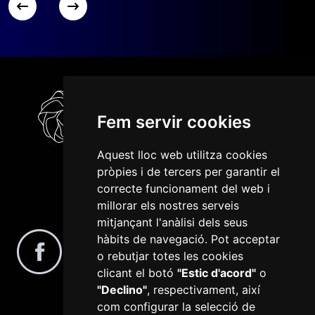
Fem servir cookies
Aquest lloc web utilitza cookies
pròpies i de tercers per garantir el
correcte funcionament del web i
millorar els nostres serveis
Segueix-nos a les xarxes socials
mitjançant l'anàlisi dels seus
hàbits de navegació. Pot acceptar
o rebutjar totes les cookies
clicant el botó
"Estic d'acord"
o
"Declino"
, respectivament, així
com configurar la selecció de