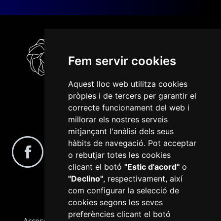
Fem servir cookies
Aquest lloc web utilitza cookies
pròpies i de tercers per garantir el
correcte funcionament del web i
millorar els nostres serveis
Segueix-nos a les xarxes socials
mitjançant l'anàlisi dels seus
hàbits de navegació. Pot acceptar
o rebutjar totes les cookies
clicant el botó
"Estic d'acord"
o
"Declino"
, respectivament, així
com configurar la selecció de
cookies segons les seves
preferències clicant el botó
Accessibilitat
Avís Legal
Configurar cookies