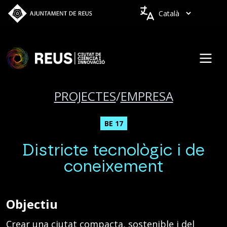
Vés al contingut
Idiomes
PROJECTES
/
EMPRESA
BE 17
Districte tecnològic i de
coneixement
Objectiu
Crear una ciutat compacta, sostenible i del