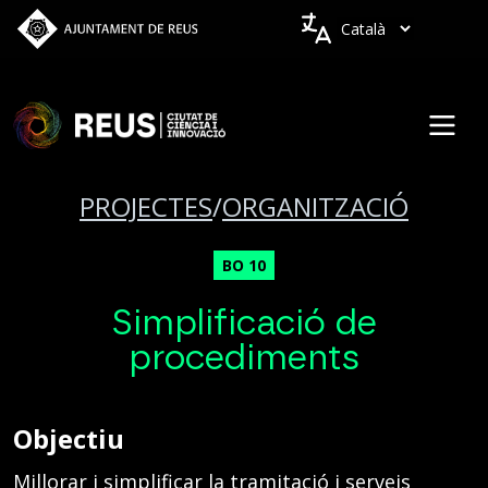
Vés al contingut
Idiomes
PROJECTES
/
ORGANITZACIÓ
BO 10
Simplificació de
procediments
Objectiu
Millorar i simplificar la tramitació i serveis