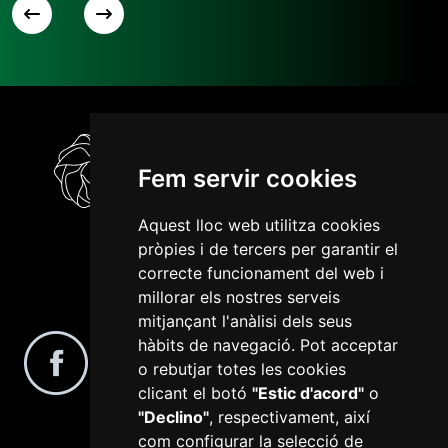
Fem servir cookies
Aquest lloc web utilitza cookies
pròpies i de tercers per garantir el
correcte funcionament del web i
millorar els nostres serveis
Segueix-nos a les xarxes socials
mitjançant l'anàlisi dels seus
hàbits de navegació. Pot acceptar
o rebutjar totes les cookies
clicant el botó
"Estic d'acord"
o
"Declino"
, respectivament, així
com configurar la selecció de