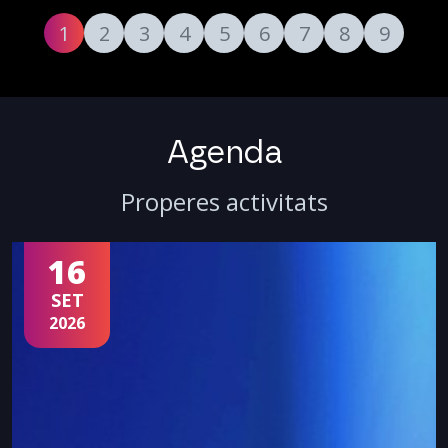
1
2
3
4
5
6
7
8
9
Agenda
Properes activitats
16
SET
2026