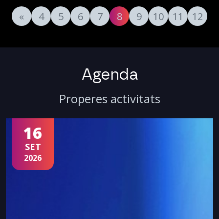
«
4
5
6
7
8
9
10
11
12
Agenda
Properes activitats
16
SET
2026